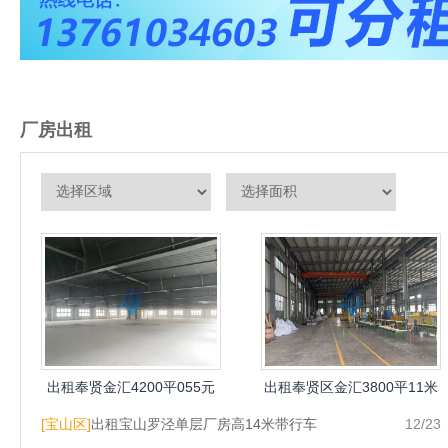
厂房出租
出租奉贤金汇4200平055元
出租奉贤区金汇3800平11米
每平配3吨货梯
配6部5吨行车
[宝山区]
出租宝山罗泾单层厂房高14米带行车
12/23