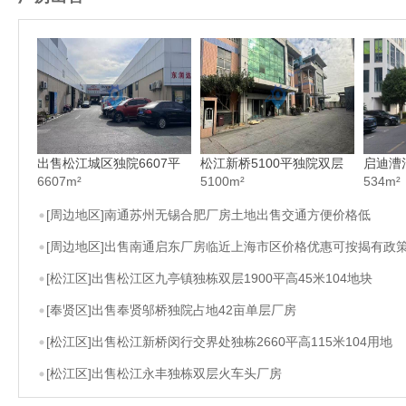
出售松江城区独院6607平
松江新桥5100平独院双层
启迪漕
高75米单层汽修4s店
6607m²
厂房出售
5100m²
立层面
534m²
[周边地区]南通苏州无锡合肥厂房土地出售交通方便价格低
[周边地区]出售南通启东厂房临近上海市区价格优惠可按揭有政
[松江区]出售松江区九亭镇独栋双层1900平高45米104地块
[奉贤区]出售奉贤邬桥独院占地42亩单层厂房
[松江区]出售松江新桥闵行交界处独栋2660平高115米104用地
[松江区]出售松江永丰独栋双层火车头厂房