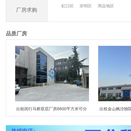
虹口区
崇明区
周边地区
厂房求购
品质厂房
出租闵行马桥双层厂房8800平方米可分
出租金山枫泾独院单层1
割
元平