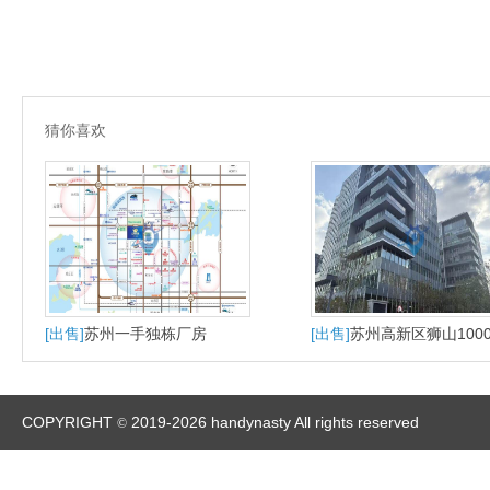
猜你喜欢
[出售]
苏州一手独栋厂房
[出售]
苏州高新区狮山100
大平层户型适合研发办公
产
COPYRIGHT
2019-2026 handynasty All rights reserved
©