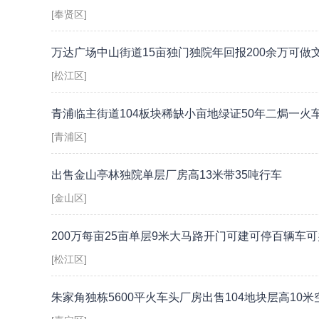
[奉贤区]
万达广场中山街道15亩独门独院年回报200余万可做
[松江区]
青浦临主街道104板块稀缺小亩地绿证50年二焗一火
[青浦区]
出售金山亭林独院单层厂房高13米带35吨行车
[金山区]
200万每亩25亩单层9米大马路开门可建可停百辆车
[松江区]
朱家角独栋5600平火车头厂房出售104地块层高10米