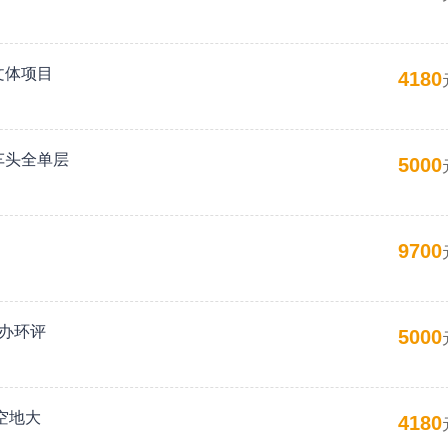
文体项目
4180
车头全单层
5000
9700
可办环评
5000
空地大
4180