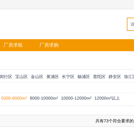
厂房求租
厂房求购
闵行区
宝山区
金山区
黄浦区
长宁区
杨浦区
普陀区
静安区
徐汇
5000-8000m²
8000-10000m²
10000-12000m²
12000m²以上
共有73个符合要求