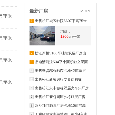
最新厂房
MORE
元/平米
出售松江城区独院6607平高75米
1
单层汽修4s店
均价：
1200
元/平米
元/平米
松江新桥5100平独院双层厂房出
2
售
元/平米
启迪漕河泾534平小面积独立层面
3
厂房出售
出售奉贤邬桥独院占地42亩单层
4
厂房
出售松江新桥闵行交界处独栋
5
元/平米
2660平高115米104用地
出售松江永丰独栋双层火车头厂房
6
出售松江新桥园区独栋双层厂房
7
2168平方米
洞泾独门独院厂房占地10亩层高
8
10米可架行车104地块
无税收要求南翔地铁口稀少4亩小
9