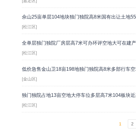
[嘉定区]
佘山25亩单层104地块独门独院高8米国有出让土地55
[松江区]
全单层独门独院厂房层高7米可办环评空地大可在建
[松江区]
低价急售金山卫18亩198地独门独院高8米多部行车
[金山区]
独门独院占地13亩空地大停车位多层高7米104板块
[松江区]
1
2