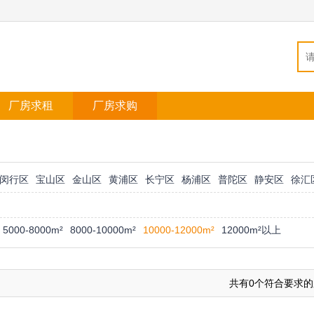
厂房求租
厂房求购
闵行区
宝山区
金山区
黄浦区
长宁区
杨浦区
普陀区
静安区
徐汇
5000-8000m²
8000-10000m²
10000-12000m²
12000m²以上
共有0个符合要求