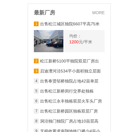
最新厂房
MORE
出售松江城区独院6607平高75米
1
单层汽修4s店
均价：
1200
元/平米
松江新桥5100平独院双层厂房出
2
售
启迪漕河泾534平小面积独立层面
3
厂房出售
出售奉贤邬桥独院占地42亩单层
4
厂房
出售松江新桥闵行交界处独栋
5
2660平高115米104用地
出售松江永丰独栋双层火车头厂房
6
出售松江新桥园区独栋双层厂房
7
2168平方米
洞泾独门独院厂房占地10亩层高
8
10米可架行车104地块
无税收要求南翔地铁口稀少4亩小
9